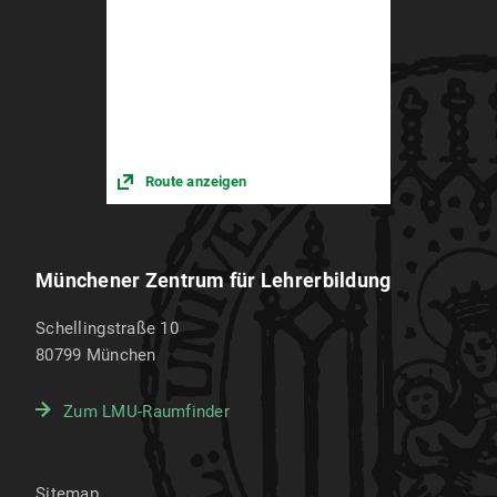
Lernbegleitungen eigenverantwortlich durch und
unterstützen die Schüler:innen in Kleingruppen in
ihrem (Sprach-)Lernen. Die Tätigkeit kann im
Rahmen des Lehramtsstudiums als Praktikum
anerkannt werden.
Weitere Informationen
Route anzeigen
Münchener Zentrum für Lehrerbildung
Schellingstraße 10
80799
München
Zum LMU-Raumfinder
Sitemap