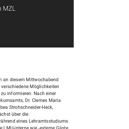
m MZL
den an diesem Mittwochabend
 verschiedene Möglichkeiten
zu informieren. Nach einer
tikumsamts, Dr. Clemes Maria
abea Strohschneider-Heck,
chst über die
ährend eines Lehramtsstudiums
 LMU-interne wie -externe Gäste