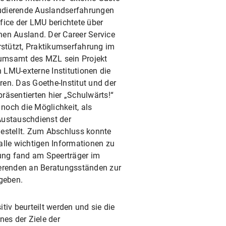
udierende Auslandserfahrungen
fice der LMU berichtete über
hen Ausland. Der Career Service
rstützt, Praktikumserfahrung im
kumsamt des MZL sein Projekt
 LMU-externe Institutionen die
en. Das Goethe-Institut und der
räsentierten hier „Schulwärts!“
noch die Möglichkeit, als
ustauschdienst der
gestellt. Zum Abschluss konnte
alle wichtigen Informationen zu
ung fand am Speerträger im
erenden an Beratungsständen zur
geben.
iv beurteilt werden und sie die
es der Ziele der