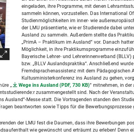
eingeladen, ihre Programme, mit denen Lehramtsst
sammeln können, vorzustellen. Das International Of
Studienmöglichkeiten im inner- wie außereuropäisc
der LMU präsentierte, wie er Studierende dabei unte
Ausland zu sammeln. Außerdem stellte das Prakti
„PrimA – Praktikum im Ausland“ vor. Danach hatten
Möglichkeit, in ihre Praktikumsprogramme einzuführ
Bayerische Lehrer- und Lehrerinnenverband (BLLV) p
bzw. „BLLV Auslandspraktika“. Anschließend wurde 
Fremdsprachenassistenz mit dem Pädagogischen A
Kultusministerkonferenz ins Ausland zu gehen, vor
hüre „
Wege ins Ausland (PDF, 730 KB)
“ mitnehmen, in der 
tsstudierende:r zusammengestellt sind. Nach der Veranstalt
s Ausland“-Messe statt. Die Vortragenden standen den Studi
Fragen beantworten sowie Tipps für die Bewerbungsprozesse 
renden der LMU fest die Daumen, dass ihre Bewerbungen posit
saufenthalt wie gewünscht und erträumt zu erleben! Denn ein