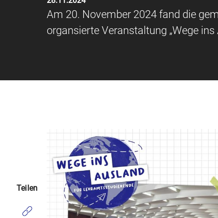
28.11.2024
Am 20. November 2024 fand die g
organsierte Veranstaltung „Wege ins 
Teilen